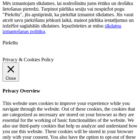
Mēs izmantojam sīkdatnes, lai nodrošinātu jums ērtāku un drošāku
lietošanas pieredzi. Turpinot pārlūka sesiju vai nospiežot pogu
"Piekrītu", jūs apstiprināt, ka piekrītat izmantot sīkdatnes. Jūs varat
atcelt savu piekrišanu jebkurā laikā, mainot pārlūka iestatījumus un
izdzēšot saglabātās sīkdatnes. Iepazīstieties ar mūsu
sīkdatņu
izmantošanas politiku
.
Piekrītu
Privacy & Cookies Policy
Close
Privacy Overview
This website uses cookies to improve your experience while you
navigate through the website. Out of these cookies, the cookies that
are categorized as necessary are stored on your browser as they are
essential for the working of basic functionalities of the website. We
also use third-party cookies that help us analyze and understand how
you use this website. These cookies will be stored in your browser
only with your consent. You also have the option to opt-out of these