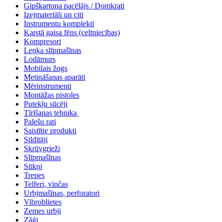
Gipškartona pacēlājs / Domkrati
Izejmateriāli un citi
Instrumentu komplekti
Karstā gaisa fēns (celtniecības)
Kompresori
Leņķa slīpmašīnas
Lodāmurs
Mobilais žogs
Metināšanas aparāti
Mērinstrumenti
Montāžas pistoles
Putekļu sūcēji
Tīrīšanas tehnika
Palešu rati
Saistītie produkti
Sildītāji
Skrūvgrieži
Slīpmašīnas
Sūkņi
Trepes
Telferi, vinčas
Urbjmašīnas, perforatori
Vibroblietes
Zemes urbji
Zāģi