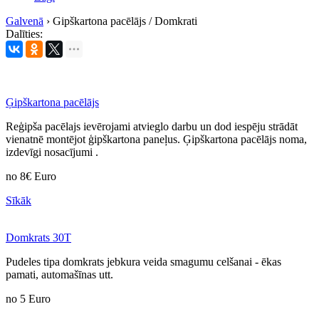
Galvenā
›
Gipškartona pacēlājs / Domkrati
Dalīties:
Ģipškartona pacēlājs
Reģipša pacēlajs ievērojami atvieglo darbu un dod iespēju strādāt
vienatnē montējot ģipškartona paneļus. Ģipškartona pacēlājs noma,
izdevīgi nosacījumi .
no
8€
Euro
Sīkāk
Domkrats 30T
Pudeles tipa domkrats jebkura veida smagumu celšanai - ēkas
pamati, automašīnas utt.
no
5
Euro