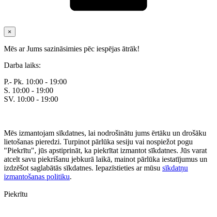
×
Mēs ar Jums sazināsimies pēc iespējas ātrāk!
Darba laiks:
P.- Pk. 10:00 - 19:00
S. 10:00 - 19:00
SV. 10:00 - 19:00
Mēs izmantojam sīkdatnes, lai nodrošinātu jums ērtāku un drošāku
lietošanas pieredzi. Turpinot pārlūka sesiju vai nospiežot pogu
"Piekrītu", jūs apstiprināt, ka piekrītat izmantot sīkdatnes. Jūs varat
atcelt savu piekrišanu jebkurā laikā, mainot pārlūka iestatījumus un
izdzēšot saglabātās sīkdatnes. Iepazīstieties ar mūsu
sīkdatņu
izmantošanas politiku
.
Piekrītu