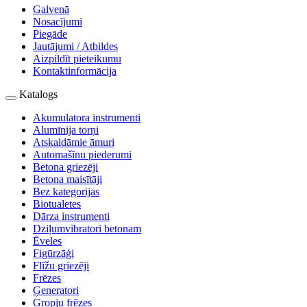
Galvenā
Nosacījumi
Piegāde
Jautājumi / Atbildes
Aizpildīt pieteikumu
Kontaktinformācija
Katalogs
Akumulatora instrumenti
Alumīnija torņi
Atskaldāmie āmuri
Automašīnu piederumi
Betona griezēji
Betona maisītāji
Bez kategorijas
Biotualetes
Dārza instrumenti
Dziļumvibratori betonam
Ēveles
Figūrzāģi
Flīžu griezēji
Frēzes
Ģeneratori
Gropju frēzes