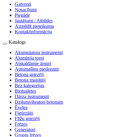
Galvenā
Nosacījumi
Piegāde
Jautājumi / Atbildes
Aizpildīt pieteikumu
Kontaktinformācija
Katalogs
Akumulatora instrumenti
Alumīnija torņi
Atskaldāmie āmuri
Automašīnu piederumi
Betona griezēji
Betona maisītāji
Bez kategorijas
Biotualetes
Dārza instrumenti
Dziļumvibratori betonam
Ēveles
Figūrzāģi
Flīžu griezēji
Frēzes
Ģeneratori
Gropju frēzes