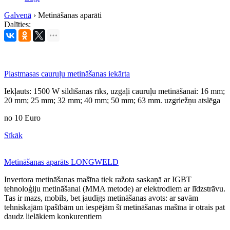
Galvenā
›
Metināšanas aparāti
Dalīties:
Plastmasas cauruļu metināšanas iekārta
Iekļauts: 1500 W sildīšanas rīks, uzgaļi cauruļu metināšanai: 16 mm;
20 mm; 25 mm; 32 mm; 40 mm; 50 mm; 63 mm. uzgriežņu atslēga
no
10
Euro
Sīkāk
Metināšanas aparāts LONGWELD
Invertora metināšanas mašīna tiek ražota saskaņā ar IGBT
tehnoloģiju metināšanai (MMA metode) ar elektrodiem ar līdzstrāvu.
Tas ir mazs, mobils, bet jaudīgs metināšanas avots: ar savām
tehniskajām īpašībām un iespējām šī metināšanas mašīna ir otrais pat
daudz lielākiem konkurentiem