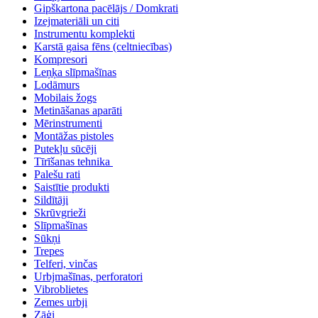
Gipškartona pacēlājs / Domkrati
Izejmateriāli un citi
Instrumentu komplekti
Karstā gaisa fēns (celtniecības)
Kompresori
Leņķa slīpmašīnas
Lodāmurs
Mobilais žogs
Metināšanas aparāti
Mērinstrumenti
Montāžas pistoles
Putekļu sūcēji
Tīrīšanas tehnika
Palešu rati
Saistītie produkti
Sildītāji
Skrūvgrieži
Slīpmašīnas
Sūkņi
Trepes
Telferi, vinčas
Urbjmašīnas, perforatori
Vibroblietes
Zemes urbji
Zāģi