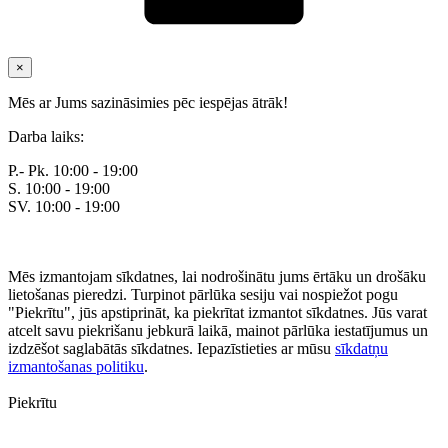
×
Mēs ar Jums sazināsimies pēc iespējas ātrāk!
Darba laiks:
P.- Pk. 10:00 - 19:00
S. 10:00 - 19:00
SV. 10:00 - 19:00
Mēs izmantojam sīkdatnes, lai nodrošinātu jums ērtāku un drošāku
lietošanas pieredzi. Turpinot pārlūka sesiju vai nospiežot pogu
"Piekrītu", jūs apstiprināt, ka piekrītat izmantot sīkdatnes. Jūs varat
atcelt savu piekrišanu jebkurā laikā, mainot pārlūka iestatījumus un
izdzēšot saglabātās sīkdatnes. Iepazīstieties ar mūsu
sīkdatņu
izmantošanas politiku
.
Piekrītu