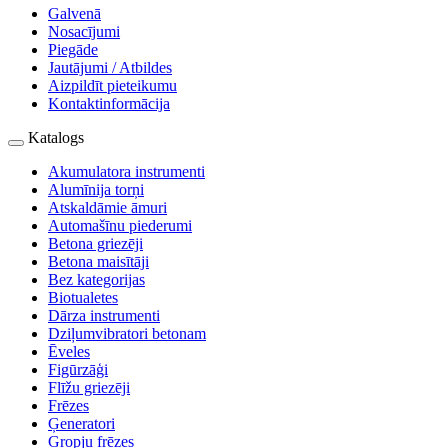
Galvenā
Nosacījumi
Piegāde
Jautājumi / Atbildes
Aizpildīt pieteikumu
Kontaktinformācija
Katalogs
Akumulatora instrumenti
Alumīnija torņi
Atskaldāmie āmuri
Automašīnu piederumi
Betona griezēji
Betona maisītāji
Bez kategorijas
Biotualetes
Dārza instrumenti
Dziļumvibratori betonam
Ēveles
Figūrzāģi
Flīžu griezēji
Frēzes
Ģeneratori
Gropju frēzes