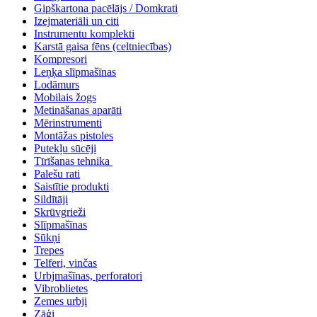
Gipškartona pacēlājs / Domkrati
Izejmateriāli un citi
Instrumentu komplekti
Karstā gaisa fēns (celtniecības)
Kompresori
Leņķa slīpmašīnas
Lodāmurs
Mobilais žogs
Metināšanas aparāti
Mērinstrumenti
Montāžas pistoles
Putekļu sūcēji
Tīrīšanas tehnika
Palešu rati
Saistītie produkti
Sildītāji
Skrūvgrieži
Slīpmašīnas
Sūkņi
Trepes
Telferi, vinčas
Urbjmašīnas, perforatori
Vibroblietes
Zemes urbji
Zāģi