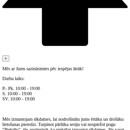
×
Mēs ar Jums sazināsimies pēc iespējas ātrāk!
Darba laiks:
P.- Pk. 10:00 - 19:00
S. 10:00 - 19:00
SV. 10:00 - 19:00
Mēs izmantojam sīkdatnes, lai nodrošinātu jums ērtāku un drošāku
lietošanas pieredzi. Turpinot pārlūka sesiju vai nospiežot pogu
"Piekrītu", jūs apstiprināt, ka piekrītat izmantot sīkdatnes. Jūs varat